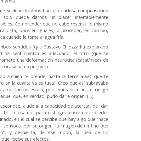
infamia.
que suele inclinarnos hacia la dudosa compensación
solo puede darnos un placer inevitablemente
sibles. Comprender que no cabe resentir lo mismo
ra vista, parecen iguales, o proceder, en cambio,
a cuando le teme al agua fría.
ambos sentidos (que Gustavo Chiozza ha explorado
dad de sentimiento) es adecuado; el otro (que se
romete una deformación neurótica (catatímica) de
e ocasiona un perjuicio.
do alguien te ofende, hasta la tercera vez que te
o en la cuarta ya es tuya”. Creo que así subrayaba
a amplitud necesaria, podremos disminuir el riesgo
e aquel que, en verdad, pudo darle origen. (…)
 desconoce, alude a la capacidad de acertar, de “dar
n acto. Lo usamos para distinguir entre un proceder
inado, en el cual se percibe que hay algo que “hace
io, convoca, por su origen, la imagen de un tino que
ajo”, y despierta, de ese modo, la idea de un
 que recibe sus efectos.