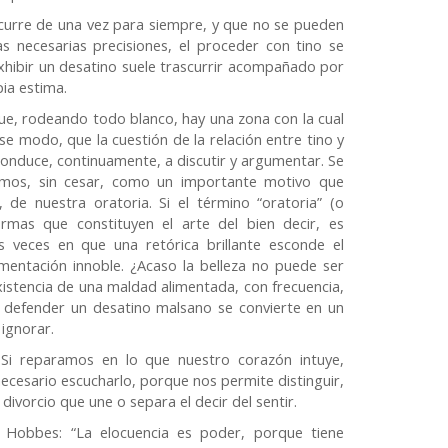
scurre de una vez para siempre, y que no se pueden
 necesarias precisiones, el proceder con tino se
exhibir un desatino suele trascurrir acompañado por
ia estima.
e, rodeando todo blanco, hay una zona con la cual
 ese modo, que la cuestión de la relación entre tino y
onduce, continuamente, a discutir y argumentar. Se
amos, sin cesar, como un importante motivo que
 de nuestra oratoria. Si el término “oratoria” (o
ormas que constituyen el arte del bien decir, es
as veces en que una retórica brillante esconde el
mentación innoble. ¿Acaso la belleza no puede ser
istencia de una maldad alimentada, con frecuencia,
 defender un desatino malsano se convierte en un
ignorar.
. Si reparamos en lo que nuestro corazón intuye,
cesario escucharlo, porque nos permite distinguir,
 divorcio que une o separa el decir del sentir.
Hobbes: “La elocuencia es poder, porque tiene