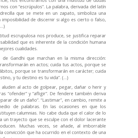
nos con “escrúpulos”. La palabra, derivada del latín
edrecilla que se mete en un zapato, simboliza una
mposibilidad de discernir si algo es cierto o falso,
(…)
ctitud escrupulosa nos produce, se justifica reparar
nsabilidad que es inherente de la condición humana
ejores cualidades.
s de Gandhi que marchan en la misma dirección:
ransformarán en actos; cuida tus actos, porque se
ábitos, porque se transformarán en carácter; cuida
ino, y tu destino es tu vida”. (…)
e aluden al acto de golpear, pegar, dañar o herir y
ras “ofender” y “afligir”. De fendere también deriva
eparar de un daño”. “Lastimar”, en cambio, remite a
edio de palabras. En las ocasiones en que los
tituyen calumnias. No cabe duda que el calor de lo
a un trayecto que se esculpe con el dolor lacerante
roducen. Muchas veces, se añade, al imborrable
la convicción que ha ocurrido en el contexto de una