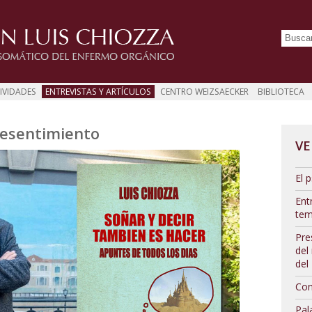
IVIDADES
ENTREVISTAS Y ARTÍCULOS
CENTRO WEIZSAECKER
BIBLIOTECA
 resentimiento
VE
El p
Ent
tem
Pre
del
del
Con
Pal