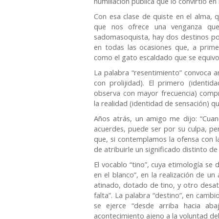
humillación pública que lo convirtió en 
Con esa clase de quiste en el alma, 
que nos ofrece una venganza que 
sadomasoquista, hay dos destinos po
en todas las ocasiones que, a prime
como el gato escaldado que se equivoc
La palabra “resentimiento” convoca 
con prolijidad). El primero (identi
observa con mayor frecuencia) comp
la realidad (identidad de sensación) qu
Años atrás, un amigo me dijo: “Cuan
acuerdes, puede ser por su culpa, per
que, si contemplamos la ofensa con l
de atribuirle un significado distinto d
El vocablo “tino”, cuya etimología se
en el blanco”, en la realización de u
atinado, dotado de tino, y otro desat
falta”. La palabra “destino”, en camb
se ejerce “desde arriba hacia ab
acontecimiento ajeno a la voluntad del