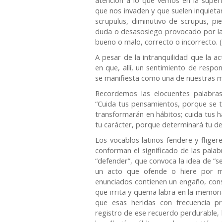
que nos invaden y que suelen inquietar
scrupulus, diminutivo de scrupus, pi
duda o desasosiego provocado por la i
bueno o malo, correcto o incorrecto. 
A pesar de la intranquilidad que la a
en que, allí, un sentimiento de respo
se manifiesta como una de nuestras m
Recordemos las elocuentes palabra
“Cuida tus pensamientos, porque se t
transformarán en hábitos; cuida tus h
tu carácter, porque determinará tu dest
Los vocablos latinos fendere y fliger
conforman el significado de las palab
“defender”, que convoca la idea de “s
un acto que ofende o hiere por m
enunciados contienen un engaño, cons
que irrita y quema labra en la memori
que esas heridas con frecuencia p
registro de ese recuerdo perdurable, 