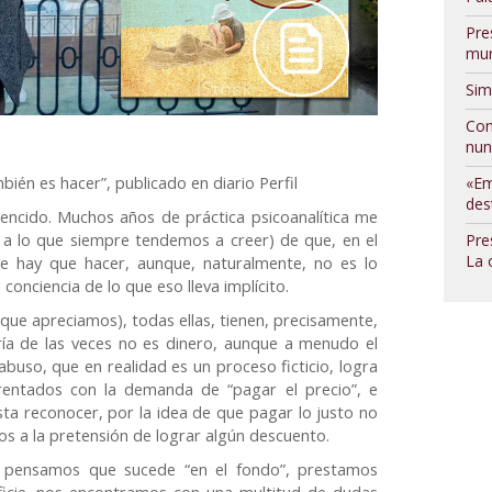
Pre
mur
Sim
Con
nun
bién es hacer”, publicado en diario Perfil
«Em
des
encido. Muchos años de práctica psicoanalítica me
 a lo que siempre tendemos a creer) de que, en el
Pre
La 
 hay que hacer, aunque, naturalmente, no es lo
onciencia de lo que eso lleva implícito.
ue apreciamos), todas ellas, tienen, precisamente,
ría de las veces no es dinero, aunque a menudo el
abuso, que en realidad es un proceso ficticio, logra
rentados con la demanda de “pagar el precio”, e
sta reconocer, por la idea de que pagar lo justo no
os a la pretensión de lograr algún descuento.
e pensamos que sucede “en el fondo”, prestamos
ficie, nos encontramos con una multitud de dudas