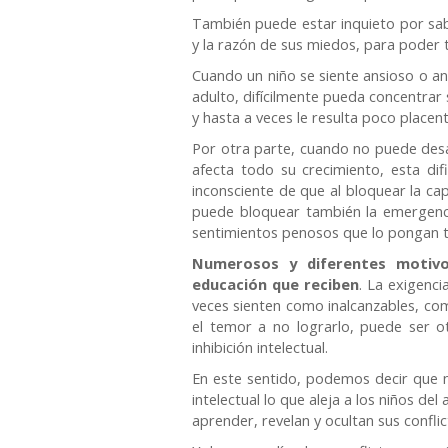
También puede estar inquieto por sab
y la razón de sus miedos, para poder t
Cuando un niño se siente ansioso o a
adulto, difícilmente pueda concentrar
y hasta a veces le resulta poco placen
Por otra parte, cuando no puede desa
afecta todo su crecimiento, esta di
inconsciente de que al bloquear la ca
puede bloquear también la emergenci
sentimientos penosos que lo pongan tri
Numerosos y diferentes motivo
educación que reciben
. La exigenci
veces sienten como inalcanzables, como
el temor a no lograrlo, puede ser o
inhibición intelectual.
En este sentido, podemos decir que no
intelectual lo que aleja a los niños de
aprender, revelan y ocultan sus confli