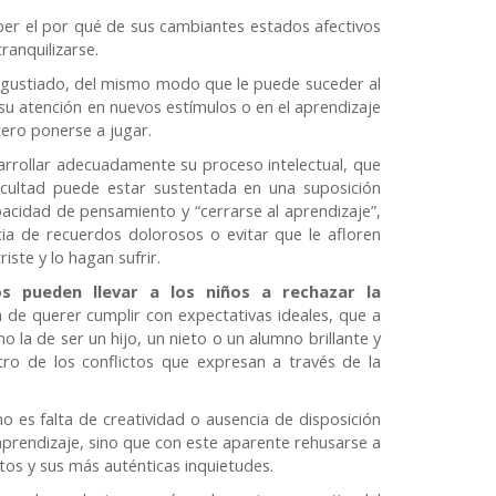
er el por qué de sus cambiantes estados afectivos
ranquilizarse.
ngustiado, del mismo modo que le puede suceder al
 su atención en nuevos estímulos o en el aprendizaje
tero ponerse a jugar.
rrollar adecuadamente su proceso intelectual, que
ficultad puede estar sustentada en una suposición
pacidad de pensamiento y “cerrarse al aprendizaje”,
a de recuerdos dolorosos o evitar que le afloren
ste y lo hagan sufrir.
s pueden llevar a los niños a rechazar la
a de querer cumplir con expectativas ideales, que a
 la de ser un hijo, un nieto o un alumno brillante y
tro de los conflictos que expresan a través de la
 es falta de creatividad o ausencia de disposición
l aprendizaje, sino que con este aparente rehusarse a
ctos y sus más auténticas inquietudes.