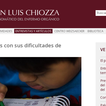
IVIDADES
ENTREVISTAS Y ARTÍCULOS
CENTRO WEIZSAECKER
BIBLIOTECA
 con sus dificultades de
VE
El p
Ent
tem
Pre
del
del
Con
Pal