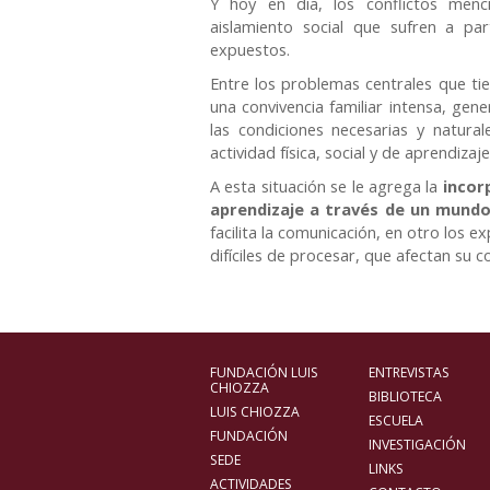
Y hoy en día, los conflictos menc
aislamiento social que sufren a pa
expuestos.
Entre los problemas centrales que ti
una convivencia familiar intensa, gene
las condiciones necesarias y natura
actividad física, social y de aprendizaj
A esta situación se le agrega la
incor
aprendizaje a través de un mundo
facilita la comunicación, en otro los 
difíciles de procesar, que afectan su c
FUNDACIÓN LUIS
ENTREVISTAS
CHIOZZA
BIBLIOTECA
LUIS CHIOZZA
ESCUELA
FUNDACIÓN
INVESTIGACIÓN
SEDE
LINKS
ACTIVIDADES