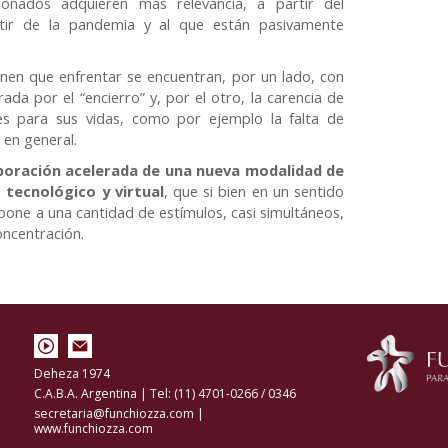
ionados adquieren más relevancia, a partir del
rtir de la pandemia y al que están pasivamente
enen que enfrentar se encuentran, por un lado, con
rada por el “encierro” y, por el otro, la carencia de
les para sus vidas, como por ejemplo la falta de
e en general.
poración acelerada de una nueva modalidad de
 tecnológico y virtual
, que si bien en un sentido
expone a una cantidad de estímulos, casi simultáneos,
oncentración.
Deheza 1974
C.A.B.A. Argentina | Tel: (11) 4701-0266 / 0346
secretaria@funchiozza.com
|
www.funchiozza.com