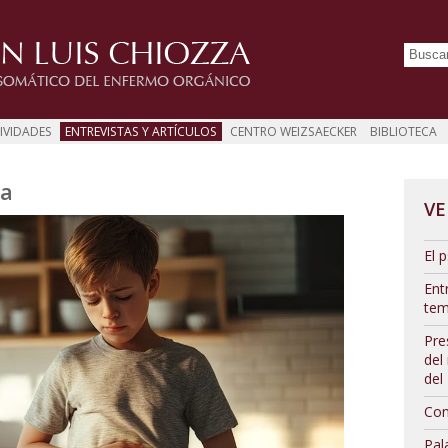
IVIDADES
ENTREVISTAS Y ARTÍCULOS
CENTRO WEIZSAECKER
BIBLIOTECA
ia
VE
El p
Ent
tem
Pre
del
del
Con
Pal