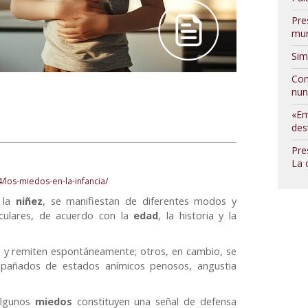
Pre
mur
Sim
Con
nun
«Em
des
Pre
La 
/los-miedos-en-la-infancia/
 la
niñez
, se manifiestan de diferentes modos y
ticulares, de acuerdo con la
edad
, la historia y la
 y remiten espontáneamente; otros, en cambio, se
pañados de estados anímicos penosos, angustia
algunos
miedos
constituyen una señal de defensa