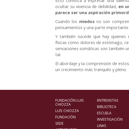
Esto convoca a expresar una valentí
ocultar su vivencia de debilidad,
en u
parece ser una aspiración primord
Cuando los
miedos
no son comprend
pensamientos y una parte importante d
Y también sucede que hay quienes r
físicas como dolores de estómago, cefa
sensaciones somáticas son también u
tal.
El abordaje y la comprensión de estos
un crecimiento más tranquilo y pleno.
FUNDACIÓN LUIS
ENTREVISTAS
CHIOZZA
BIBLIOTECA
LUIS CHIOZZA
ESCUELA
FUNDACIÓN
INVESTIGACIÓN
SEDE
LINKS