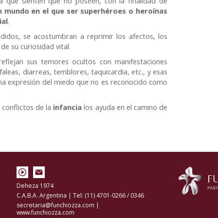
a que sienten que no poseen, con la finalidad de
n mundo en el que ser superhéroes o heroínas
ial
.
idos, se acostumbran a reprimir los afectos, los
e su curiosidad vital.
eflejan sus temores ocultos con manifestaciones
leas, diarreas, temblores, taquicardia, etc., y esas
na expresión del miedo que no es reconocido como
 conflictos de la
infancia
los ayuda en el camino de
Deheza 1974
C.A.B.A. Argentina | Tel: (11) 4701-0266 / 0346
secretaria@funchiozza.com
|
www.funchiozza.com