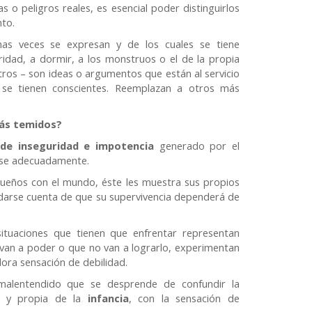
s o peligros reales, es esencial poder distinguirlos
nto.
as veces se expresan y de los cuales se tiene
ridad, a dormir, a los monstruos o el de la propia
ros – son ideas o argumentos que están al servicio
se tienen conscientes. Reemplazan a otros más
más temidos?
de inseguridad e impotencia
generado por el
rse adecuadamente.
queños con el mundo, éste les muestra sus propios
a darse cuenta de que su supervivencia dependerá de
situaciones que tienen que enfrentar representan
an a poder o que no van a lograrlo, experimentan
dora sensación de debilidad.
 malentendido que se desprende de confundir la
al y propia de la
infancia
, con la sensación de