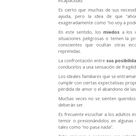
incapacidad.
Es cierto que muchas de sus necesid
ayuda, pero la idea de que “aho
exageradamente como “no voy a pode
En este sentido, los
miedos
a los 
situaciones peligrosas o temen la pre
conscientes que ocultan otras in
reprimidas.
La confrontación entre
sus posibilid
conducirlos a una sensación de fragilid
Los ideales familiares que se entraman
cumplir con ciertas expectativas prop
pérdida de amor o el abandono de las 
Muchas veces no se sienten querido
deberán ser.
Es frecuente escuchar a los adultos i
temor o presionándolos en algunas o
tales como “no pasa nada”.